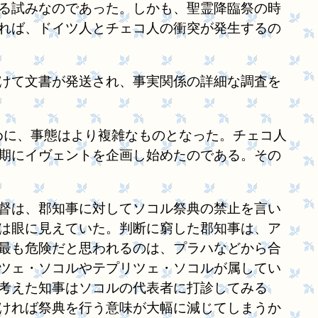
る試みなのであった。しかも、聖霊降臨祭の時
れば、ドイツ人とチェコ人の衝突が発生するの
けて文書が発送され、事実関係の詳細な調査を
したために、事態はより複雑なものとなった。チェコ人
期にイヴェントを企画し始めたのである。その
督は、郡知事に対してソコル祭典の禁止を言い
は眼に見えていた。判断に窮した郡知事は、ア
最も危険だと思われるのは、プラハなどから合
ツェ・ソコルやテプリツェ・ソコルが属してい
考えた知事はソコルの代表者に打診してみる
ければ祭典を行う意味が大幅に減じてしまうか