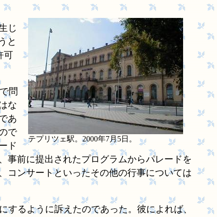
生じ
行うと
許可
）で問
はな
であ
ので
テプリツェ駅。2000年7月5日。
ード
、事前に提出されたプログラムからパレードを
、コンサートといったその他の行事については
にするように訴えたのであった。彼によれば、