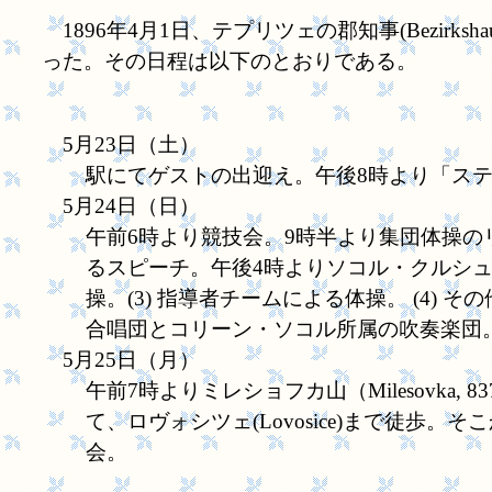
1896年4月1日、テプリツェの郡知事(Bezirk
った。その日程は以下のとおりである。
5月23日（土）
駅にてゲストの出迎え。午後8時より「ス
5月24日（日）
午前6時より競技会。9時半より集団体操のリ
るスピーチ。午後4時よりソコル・クルシュノ
操。(3) 指導者チームによる体操。 (4
合唱団とコリーン・ソコル所属の吹奏楽団
5月25日（月）
午前7時よりミレショフカ山（Milesovka, 
て、ロヴォシツェ(Lovosice)まで徒
会。