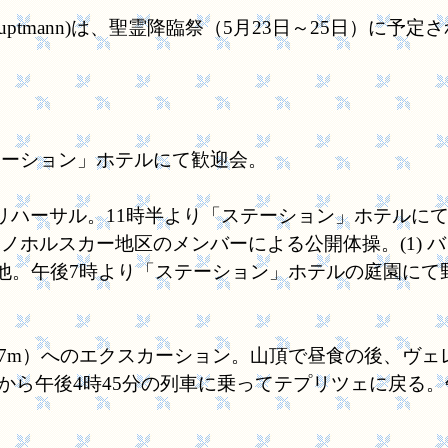
shauptmann)は、聖霊降臨祭（5月23日～25日
テーション」ホテルにて歓迎会。
ハーサル。11時半より「ステーション」ホテルにて昼食
ホルスカー地区のメンバーによる公開体操。(1) バ
) その他。午後7時より「ステーション」ホテルの庭園
。
837m）へのエクスカーション。山頂で昼食の後、ヴェレミーン(
歩。そこから午後4時45分の列車に乗ってテプリツェに戻