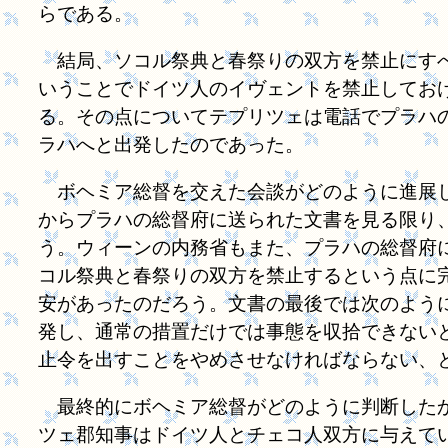
らである。
結局、ソコル祭典と春祭りの双方を禁止にすべ
いうことでドイツ人のイヴェントを禁止してお
る。その点についてテプリツェは電話でプラハ
ラハへと出発したのであった。
ボヘミア総督を交えた会談がどのように進展し
からプラハの総督府に送られた文書を見る限り
う。ウィーンの内務省もまた、プラハの総督府
コル祭典と春祭りの双方を禁止するという点に
安があったのだろう。文書の最後では次のよう
発し、通常の措置だけでは事態を収拾できない
止令を出すことをやめさせなければならない、
最終的にボヘミア総督がどのように判断したか
ツェ郡知事はドイツ人とチェコ人双方に与えて