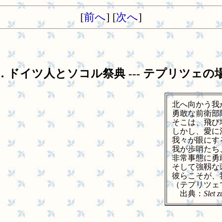
[
前へ
] [
次へ
]
．ドイツ人とソコル祭典 --- テプリツェの
北へ向かう我
勇敢な前衛部
そこは、飛び
しかし、愛に
我々が眼にす
我が歩哨たち
非常事態に勇
そして強靱な
彼らこそが、
（テプリツェ
出典：
Slet 