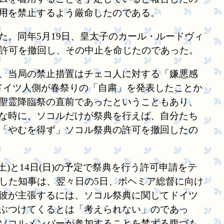
用を禁止するよう厳命したのである。
。同年5月19日、皇太子のカール・ルードヴィ
る許可を撤回し、その中止を命じたのであった。
、当局の禁止措置はチェコ人に対する「嫌悪感
ぐにドイツ人側が春祭りの「自粛」を発表したことか
聖霊降臨祭の直前であったということもあり、
な時に、ソコルだけが祭典を行えば、自分たち
「やむを得ず」ソコル祭典の許可を撤回したの
)と14日(日)の予定で祭典を行う許可申請をテ
した知事は、翌々日の5日、ボヘミア総督に向け
彼が主張するには、ソコル祭典に関してドイツ
ぶつけてくるとは「考えられない」のであっ
ソコルメンバーが参加することを禁ずる腹づも