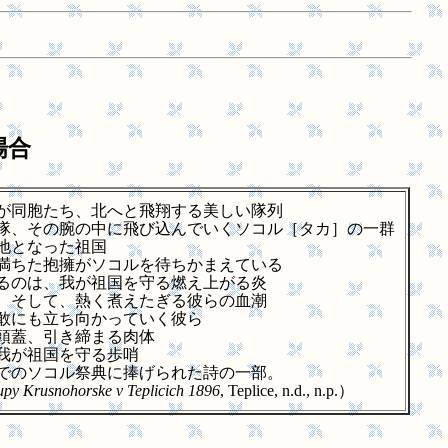
場合
が同胞たち、北へと飛翔する美しい隊列
隊、その腕の中に飛び込んでいくソコル［タカ］の一群
地となった祖国
満ちた抱擁がソコルを待ちかまえている
るのは、我が祖国を守る燃え上がる炎
、そして、熱く煮えたぎる彼らの血潮
敢にも立ち向かっていく彼ら
頭蓋、引き締まる肉体
我が祖国を守る歩哨
でのソコル祭典に捧げられた詩の一部。
zupy Krusnohorske v Teplicich 1896
, Teplice, n.d., n.p.）