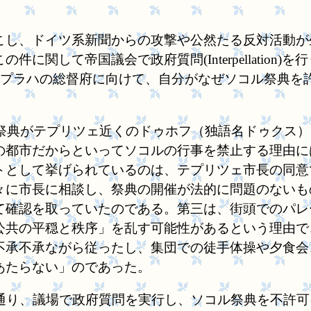
し、ドイツ系新聞からの攻撃や公然たる反対活動が
して帝国議会で政府質問(Interpellation)を
、プラハの総督府に向けて、自分がなぜソコル祭典を
。
の祭典がテプリツェ近くのドゥホフ（独語名ドゥクス
の都市だからといってソコルの行事を禁止する理由に
トとして挙げられているのは、テプリツェ市長の同意
々に市長に相談し、祭典の開催が法的に問題のないも
て確認を取っていたのである。第三は、街頭でのパレ
公共の平穏と秩序」を乱す可能性があるという理由で
不承不承ながら従ったし、集団での徒手体操や夕食会
あたらない」のであった。
通り、議場で政府質問を実行し、ソコル祭典を不許可