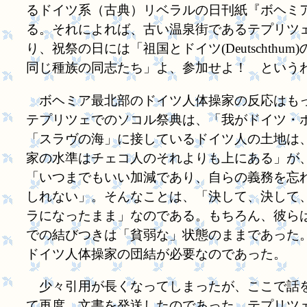
るドイツ系（古典）リベラルの日刊紙『ボヘミ
る。それによれば、古い温泉街であるテプリツェは、
り、祝祭の日には「祖国とドイツ(Deutscht
同じ種族の同志たち」よ、参加せよ！ という
ボヘミア最北部のドイツ人体操家の反応はもっ
テプリツェでのソコル祭典は、「我がドイツ・ボヘミ
「スラヴの海」に接しているドイツ人の土地は
家の水準はチェコ人のそれよりも上にある」が
「いつまでもいい加減であり、自らの義務を忘
しれない」。そんなことは、「決して、決して
ラになったまま」なのである。もちろん、彼らは
での結びつきは「貧弱な」状態のままであった
ドイツ人体操家の団結が必要なのであった。
少々引用が長くなってしまったが、ここで話を
て再度、文書を発送したのであった。テプリツ