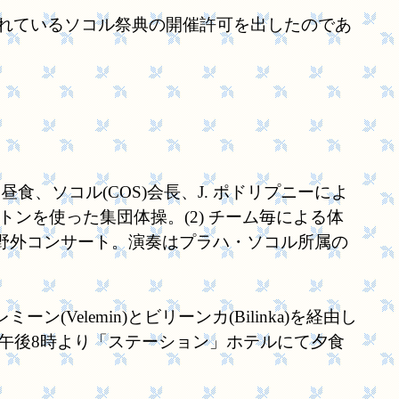
）に予定されているソコル祭典の開催許可を出したのであ
、ソコル(COS)会長、J. ポドリプニーによ
トンを使った集団体操。(2) チーム毎による体
にて野外コンサート。演奏はプラハ・ソコル所属の
Velemin)とビリーンカ(Bilinka)
を経由し
る。午後8時より「ステーション」ホテルにて夕食