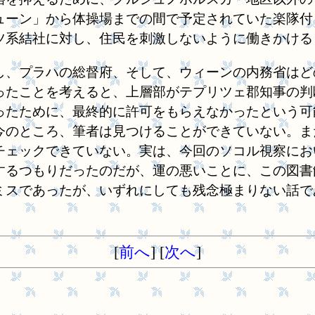
ューン」から体操場までの間で予定されていた楽隊付
ツ系結社に対し、住民を刺激しないように働きかける
、プラハの総督府、そして、ウィーンの内務省はど
ったことを考えると、上層部がテプリツェ郡知事の判
ったために、最終的に許可をもらえなかったという可
今のところ、筆者は見つけることができていない。ま
チェックできていない。実は、今回のソコル視察にお
するつもりだったのだが、運の悪いことに、この図書
ミスであったが、いずれにしても残念極まりない話で
[
前へ
] [
次へ
]