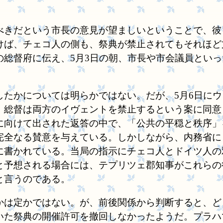
きだという市長の意見が望ましいということで、彼
けば、チェコ人の側も、祭典が禁止されてもそれほど
の総督府に伝え、5月3日の朝、市長や市会議員とい
たかについては明らかではない。だが、5月6日にウ
、総督は両方のイヴェントを禁止するという案に同意
に向けて出された返答の中で、「公共の平穏と秩序」
完全なる賛意を与えている。しかしながら、内務省に
に書かれている。当局の指示にチェコ人とドイツ人の
と予想される場合には、テプリツェ郡知事がこれらの
と言うのである。
は定かではない。が、前後関係から判断すると、ど
いた祭典の開催許可を撤回しなかったようだ。プラハ