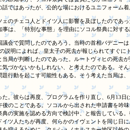
の話ではあったが、公的な場におけるユニフォーム着
ェのチェコ人とドイツ人に影響を及ぼしたのであった
郡知事は、「特別な事態」を理由にソコル祭典に対す
議会で質問したのであろう。当時の首相バデニーは
ている。彼の説明によれば、皇太子の死去が報じられてす
と当局が判断したのであった。ルートヴィヒの死去が
に気づかないかもしれない、と考えたのである。そん
問題行動を起こす可能性もある。そう考えた当局は、
。彼らは再度、プログラムを作り直し、6月13日(土
午後のことである。ソコルから出された申請書を吟味
祭典の実施を認める方向で検討中、と報告している。
ドイツ人たちが再度、何らかのイヴェントを同じ日に
格を抑えるために、クルシュノホルスカー地区以外の