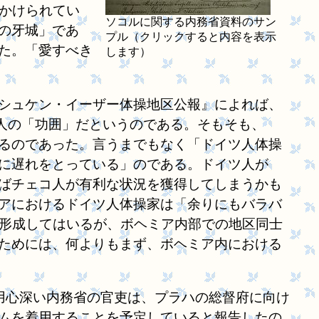
びかけられてい
ソコルに関する内務省資料のサン
)の牙城」であ
プル（クリックすると内容を表示
った。「愛すべき
します）
シュケン・イーザー体操地区公報』によれば、
チェコ人の「功囲」だというのである。そもそも、
るのであった。言うまでもなく「ドイツ人体操
に遅れをとっている」のである。ドイツ人が
ばチェコ人が有利な状況を獲得してしまうかも
アにおけるドイツ人体操家は「余りにもバラバ
を形成してはいるが、ボヘミア内部での地区同士
ためには、何よりもまず、ボヘミア内における
用心深い内務省の官吏は、プラハの総督府に向け
ムを着用することを予定していると報告したの