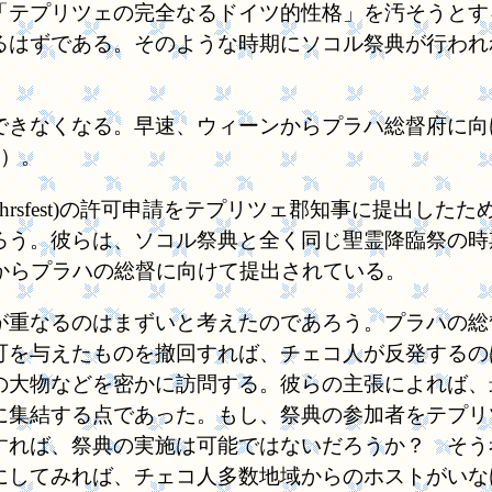
「テプリツェの完全なるドイツ的性格」を汚そうとす
るはずである。そのような時期にソコル祭典が行われ
きなくなる。早速、ウィーンからプラハ総督府に向
日）。
jahrsfest)の許可申請をテプリツェ郡知事に提出
ろう。彼らは、ソコル祭典と全く同じ聖霊降臨祭の時
からプラハの総督に向けて提出されている。
重なるのはまずいと考えたのであろう。プラハの総
可を与えたものを撤回すれば、チェコ人が反発するの
の大物などを密かに訪問する。彼らの主張によれば、
に集結する点であった。もし、祭典の参加者をテプリ
すれば、祭典の実施は可能ではないだろうか？ そう
にしてみれば、チェコ人多数地域からのホストがいな