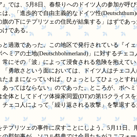
ア』では、5月8日、春祭りへのドイツ人の参加が呼
「進歩的で自由主義的なドイツ性(Deutschthum
hum)の旗の下にテプリツェの住民が結集する」はずであ
わけである。
と過激であった。この地区で発行されている『イェ
アの土地(Deutschbohmerland)」に対する
、常にその「波」によって浸食される危険を抱えてい
、「勇敢さという面においては、ドイツ人はチェコ人
れたままになっていれば、ひょっとしてひょっとすれ
、あってはならない」のであった。ところが、ボヘミ
全体としてドイツ体操家同盟(DT)の第15クライス
。チェコ人によって「繰り返される攻撃」を撃退する
テプリツェの事件に戻すことにしよう。5月11日、
ェの郡知事が、ソコル祭典では会員たちがユニフォー