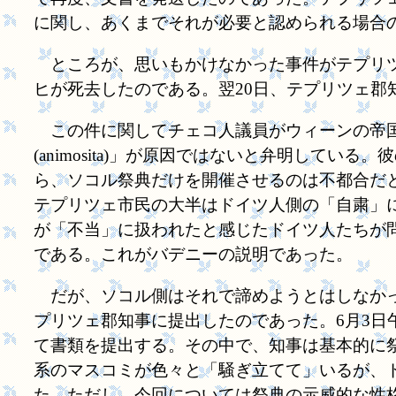
に関し、あくまでそれが必要と認められる場合
ところが、思いもかけなかった事件がテプリツ
ヒが死去したのである。翌20日、テプリツェ
この件に関してチェコ人議員がウィーンの帝国
(animosita)」が原因ではないと弁明し
ら、ソコル祭典だけを開催させるのは不都合だ
テプリツェ市民の大半はドイツ人側の「自粛」
が「不当」に扱われたと感じたドイツ人たちが
である。これがバデニーの説明であった。
だが、ソコル側はそれで諦めようとはしなかった
プリツェ郡知事に提出したのであった。6月3日
て書類を提出する。その中で、知事は基本的に
系のマスコミが色々と「騒ぎ立てて」いるが、
た。ただし、今回については祭典の示威的な性