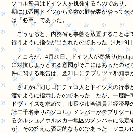
ソコル祭典はドイツ人を挑発するものであり、
期には帝国ドイツから多数の観光客がやって来
は「必至」であった。
こうなると、内務省も事態を放置することはで
行うように指令が出されたのであった（4月19
ところが、4月20日、ドイツ人が春祭り(Fruh
に対抗しようとする意図がそこにはあったのだ
件に関する報告は、翌21日にテプリツェ郡知事
さすがに同じ日にチェコ人とドイツ人の行事が
渡すように指示したのであった。だが、一度許
ドヴァイスを求めて、市長や市会議員、経済界
計二千名余りのソコル・メンバーがテプリツェ
るクルシュノホルスカー地区のメンバーに限定
が、その答えは否定的なものであった。ソコル