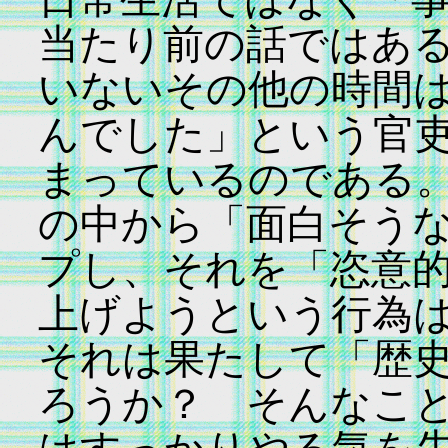
当たり前の話ではあ
いないその他の時間
んでした」という官
まっているのである
の中から「面白そう
プし、それを「恣意
上げようという行為
それは果たして「歴
ろうか？ そんなこ