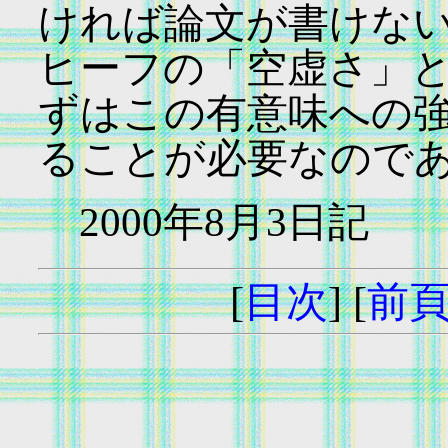
ければ論文が書けな
ヒーフの「空虚さ」
ずはこの有意味への
ることが必要なので
2000年8月3日記
[
目次
] [
前