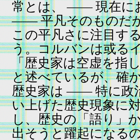
常とは、 ―― 現在
―― 平凡そのものだ
この平凡さに注目す
う。コルバンは或る
「歴史家は空虚を指
と述べているが、確
歴史家は ―― 特に政
い上げた歴史現象に
し、歴史の「語り」
出そうと躍起になる