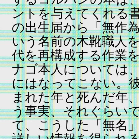
ントを与えてくれる
の出生届から「無作為」で
いう名前の木靴職人
代を再構成する作業
ナゴ本人については
にはなってこない。
まれた年と死んだ年
う事実、それぐらい
て、こうした「無名