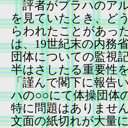
評者がプラハのアル
を見ていたとき、ど
らわれたことがあっ
は、19世紀末の内務
団体についての監視
半はさしたる重要性
「謹んで閣下に報告い
ハの○○にて体操団体
特に問題はありませ
文面の紙切れが大量