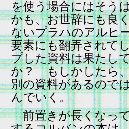
を使う場合にはそう
かも、お世辞にも良
ないプラハのアルヒ
要素にも翻弄されて
プした資料は果たし
か？ もしかしたら
別の資料があるので
んでいく。
前置きが長くなって
するコルバンの本は