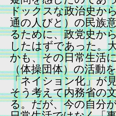
ドックスな政治史か
通の人びと）の民族
るために、政党史か
したはずであった。
かも、その日常生活
（体操団体）の活動
「ネイション化」が
そう考えて内務省の
る。だが、今の自分
日常生活ではなく「