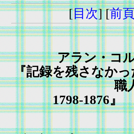
[
目次
] [
前
アラン・コル
『記録を残さなかっ
職
1798-1876』