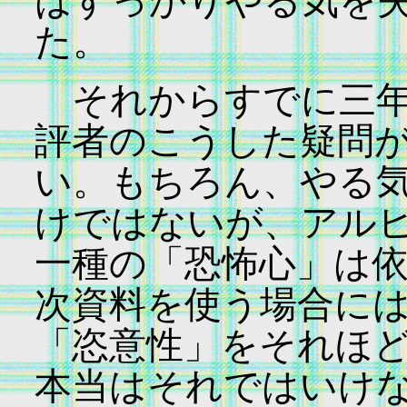
はすっかりやる気を
た。
それからすでに三年
評者のこうした疑問
い。もちろん、やる
けではないが、アル
一種の「恐怖心」は
次資料を使う場合に
「恣意性」をそれほど
本当はそれではいけ