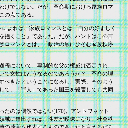
わけではない。だが、革命期における家族ロマ
この点である。
イトによれば、家族ロマンスとは「自分の好ましく
を抱くこと」であった。だが、ハントはこの言
族ロマンスとは、「政治の底にひそむ家族秩序
過程において、専制的な父の権威は否定され、
いて女性はどうなるのであろうか？ 革命の理
すべきだということになるし、実際、そのよう
して、「罪人」であった国王を殺害しても共同
のは偶然ではない(170)。アントワネット
領域に進出すれば、性差が曖昧になり、社会秩
時の感覚を代表するものであったと言えるだろ