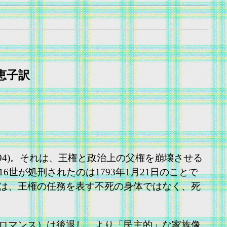
知恵子訳
94)。それは、王権と政治上の父権を崩壊させる
が処刑されたのは1793年1月21日のことで
は、王権の任務を表す不死の身体ではなく、死
ロマンス）は後退し、より「民主的」な家族像