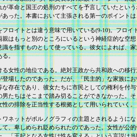
れが革命と国王の処刑のすべてを予言していたという
があった。本書において主張される第一のポイントは
ロイトとは違う意味で用いている(9-10)。フロ
両親はもっと別のところにいるという神経症的な空想
意識を指すものとして使っている。彼女によれば、家
ある。
る女性の地位である。絶対王政から共和政への移行
が登場したのであった。だが、「民主的」な家族にお
等な存在であり、彼女たちに市民としての権利を付与
の男たちはそこまで踏み切ることができなかった。そ
女性の排除を正当性する根拠として用いられていく。
ネットがポルノグラフィの主題とされるようになった
して、卑しめられ貶められたのであった。女性が公的
た。「王妃となる女性は性を変える」という言説は当