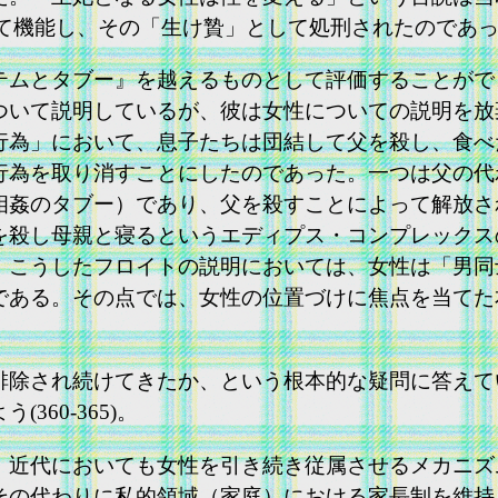
として機能し、その「生け贄」として処刑されたのであ
ムとタブー』を越えるものとして評価することができ
説明しているが、彼は女性についての説明を放棄してしま
行為」において、息子たちは団結して父を殺し、食べ
行為を取り消すことにしたのであった。一つは父の代
相姦のタブー）であり、父を殺すことによって解放さ
を殺し母親と寝るというエディプス・コンプレックス
、こうしたフロイトの説明においては、女性は「男同
である。その点では、女性の位置づけに焦点を当てた
除され続けてきたか、という根本的な疑問に答えて
60-365)。
近代においても女性を引き続き従属させるメカニズ
その代わりに私的領域（家庭）における家長制を維持