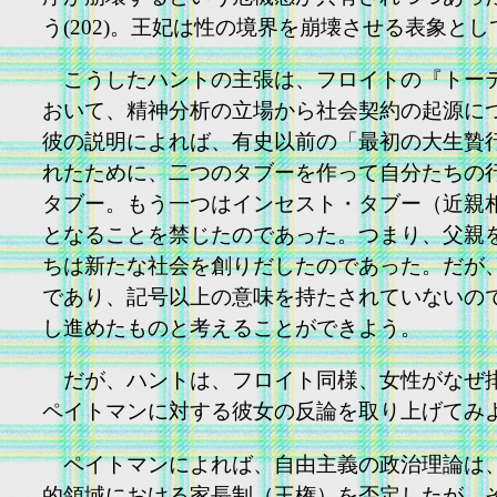
う(202)。王妃は性の境界を崩壊させる表象
こうしたハントの主張は、フロイトの『トーテ
おいて、精神分析の立場から社会契約の起源について
彼の説明によれば、有史以前の「最初の大生贄
れたために、二つのタブーを作って自分たちの
タブー。もう一つはインセスト・タブー（近親
となることを禁じたのであった。つまり、父親
ちは新たな社会を創りだしたのであった。だが
であり、記号以上の意味を持たされていないの
し進めたものと考えることができよう。
だが、ハントは、フロイト同様、女性がなぜ排
ペイトマンに対する彼女の反論を取り上げてみよう(3
ペイトマンによれば、自由主義の政治理論は、
的領域における家長制（王権）を否定したが、