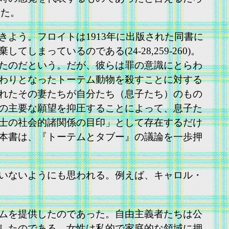
った。
よう。フロイトは1913年に出版された同書に
っているのである(24-28,259-260)。
たのだという。だが、彼らは罪の意識にとらわ
わりとなったトーテム動物を殺すことに対する
れたその妻たちが自分たち（息子たち）のもの
の主要な願望を抑圧することによって、息子た
士の社会的諸関係の目印」として存在するだけ
本書は、『トーテムとタブー』の議論を一歩押
いないようにも思われる。例えば、キャロル・
ムを提供したのであった。自由主義者たちは公
したのである。女性は私的で家庭的な領域に押