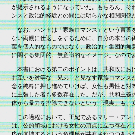
が提示されるようになっていた。もちろん、そ
ンスと政治的経験との間には明らかな相関関係
なお、ハントは「家族ロマンス」という言葉をフ
ない両親に仕返しをするために、自分の本当の
葉を個人的なものではなく、政治的・集団的無
に関する集団的、無意識的なイメージ」なので
本書における第二のポイントは、共和政におけ
お互いを対等な「兄弟」と見なす家族ロマンス
念を純粋に押し進めていけば、女性も男性と対
に主張した者も多数存在した。だが、共和主義
体から暴力を排除できないという「現実」も、
この過程において、王妃であるマリー・アントワ
は、公的領域における女性の頂点に立つ存在と
序が崩壊するという危機感が共有されつつあっ