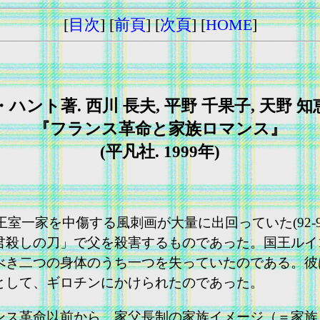
[
目次
] [
前頁
] [
次頁
] [
HOME
]
ハント著. 西川 長夫, 平野 千果子, 天野 
『フランス革命と家族ロマンス』
(平凡社. 1999年)
王室一家を中傷する風刺画が大量に出回っていた(92-
殺しの刀」で父を殺害するものであった。国王ルイ16世
べき二つの身体のうち一つを失っていたのである。彼
として、ギロチンにかけられたのであった。
ス革命以前から、家父長制の家族イメージ（＝家族