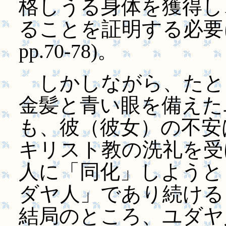
格しうる身体を獲得し
ることを証明する必要
pp.70-78)。
しかしながら、たと
金髪と青い眼を備えた
も、彼（彼女）の不安はなく
キリスト教の洗礼を受
人に「同化」しようと
ダヤ人」であり続ける
結局のところ、ユダヤ