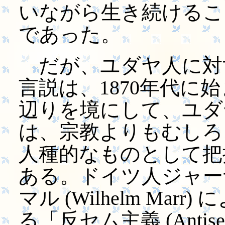
いながら生き続けるこ
であった。
だが、ユダヤ人に対
言説は、1870年代に
辺りを境にして、ユダ
は、宗教よりもむしろ
人種的なものとして把
ある。ドイツ人ジャー
マル (Wilhelm Ma
る「反セム主義 (Antis