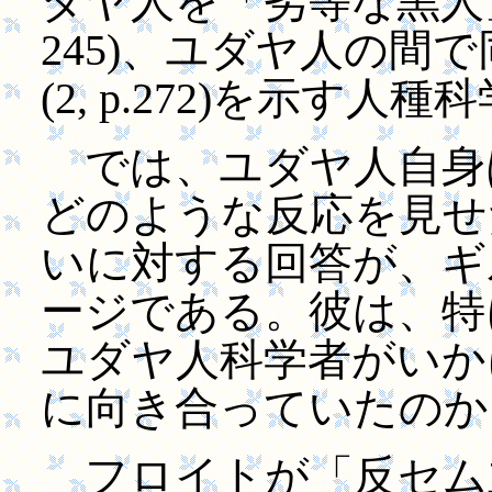
ダヤ人を「劣等な黒人」と位
245)、ユダヤ人の間
(2, p.272)を示す
では、ユダヤ人自身
どのような反応を見せ
いに対する回答が、ギ
ージである。彼は、特
ユダヤ人科学者がいか
に向き合っていたの
フロイトが「反セム