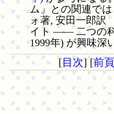
ム」との関連では
ォ著, 安田一郎訳
イト ―― 二つの
1999年) が興味深
[
目次
] [
前