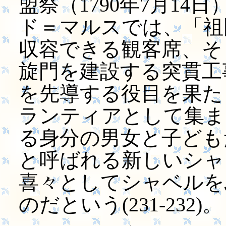
盟祭（1790年7月1
ド＝マルスでは、「祖
収容できる観客席、そ
旋門を建設する突貫工
を先導する役目を果た
ランティアとして集ま
る身分の男女と子ども
と呼ばれる新しいシャ
喜々としてシャベルを
のだという(231-232)。