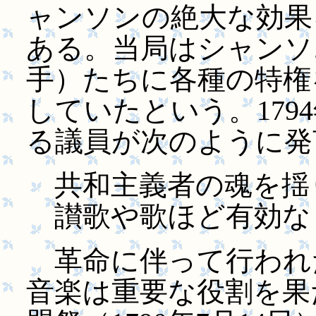
ャンソンの絶大な効果
ある。当局はシャンソ
手）たちに各種の特権
していたという。179
る議員が次のように発
共和主義者の魂を揺
讃歌や歌ほど有効なも
革命に伴って行われ
音楽は重要な役割を果