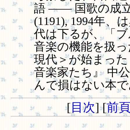
語 ―― 国歌の成
(1191), 199
代は下るが、「ブ
音楽の機能を扱っ
現代＞が始まった
音楽家たち』 中公新書
んで損はない本で
[
目次
] [
前