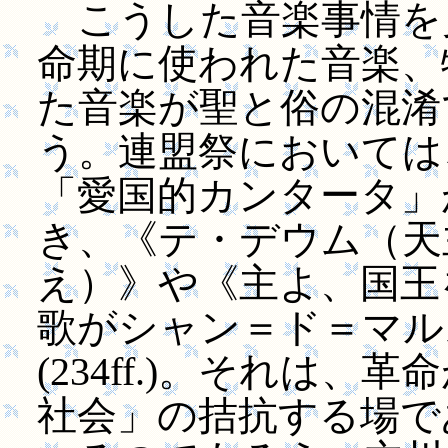
こうした音楽事情を
命期に使われた音楽、
た音楽が聖と俗の混淆
う。連盟祭においては
「愛国的カンタータ」
き、《テ・デウム（天
え）》や《主よ、国王
歌がシャン＝ド＝マル
(234ff.)。それは
社会」の拮抗する場で