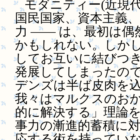
モダニティー(近現代
国民国家、資本主義、
力 ―― は、最初は
かもしれない。しか
してお互いに結びつ
発展してしまったので
デンズは半ば皮肉を込
我々はマルクスのお
的に解決する」理論
事力の漸進的蓄積に
応する術を持っていない