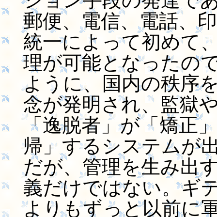
ション手段の発達であった(
郵便、電信、電話、
統一によって初めて
理が可能となったの
ように、国内の秩序
念が発明され、監獄
「逸脱者」が「矯正
帰」するシステムが
だが、管理を生み出
義だけではない。ギ
よりもずっと以前に