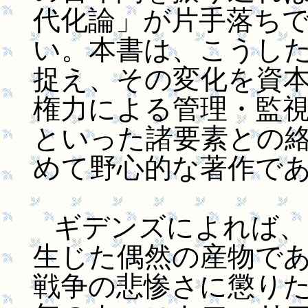
代化論」が片手落ち
い。本書は、こうし
捉え、その変化を資
権力による管理・監
といった諸要素との
めて野心的な著作で
ギデンズによれば、
生じた偶然の産物であった(
戦争の悲惨さに懲りた