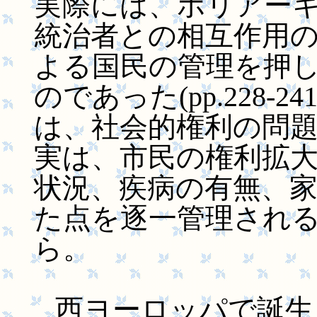
実際には、ポリアー
統治者との相互作用
よる国民の管理を押
のであった(pp.228-
は、社会的権利の問
実は、市民の権利拡
状況、疾病の有無、
た点を逐一管理され
ら。
西ヨーロッパで誕生