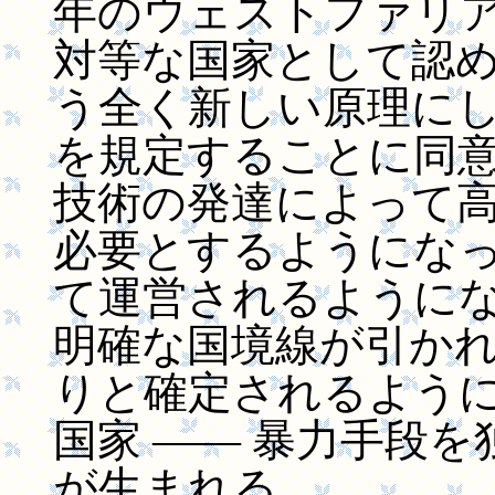
年のウェストファリ
対等な国家として認
う全く新しい原理に
を規定することに同
技術の発達によって
必要とするようにな
て運営されるように
明確な国境線が引か
りと確定されるよう
国家 ―― 暴力手段を
が生まれる。