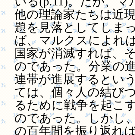
いる(p.11)。だが
他の理論家たちは近
題を見落としてしまってい
ば、マルクスによれ
国家が消滅すれば、
のであった。分業の
連帯が進展するとい
ては、個々人の結び
るために戦争を起こ
のであった。しかし
の百年間を振り返れ