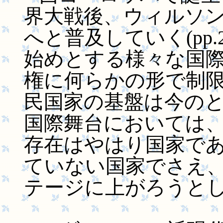
界大戦後、ウィルソ
へと普及していく(pp.2
始めとする様々な国
権に何らかの形で制
民国家の基盤は今の
国際舞台においては
存在はやはり国家で
ていない国家でさえ
テージに上がろうと